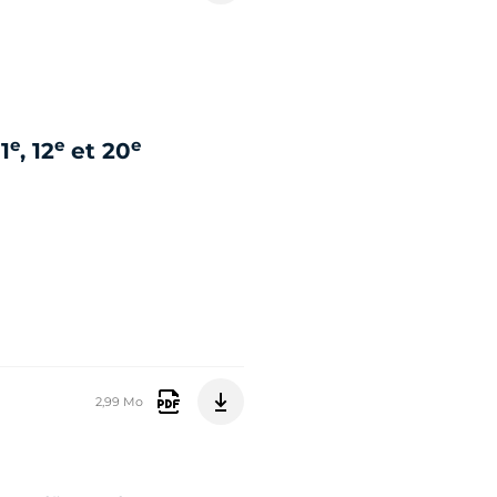
e
e
e
1
, 12
et 20
2,99 Mo