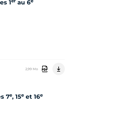
er
e
es 1
au 6
2,99 Mo
e
e
e
s 7
, 15
et 16