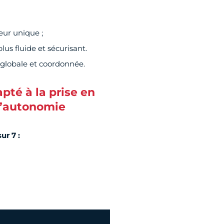
eur unique ;
us fluide et sécurisant.
 globale et coordonnée.
pté à la prise en
d’autonomie
sur 7
: