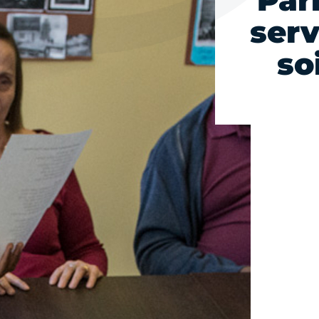
Par
serv
so