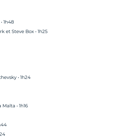
• 1h48
k et Steve Box • 1h25
hevsky • 1h24
Malta • 1h16
h44
h24