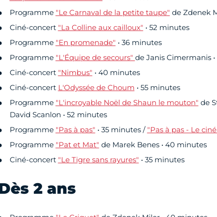
Programme
"Le Carnaval de la petite taupe"
de Zdenek Mi
Ciné-concert
"La Colline aux cailloux"
• 52 minutes
Programme
"En promenade"
• 36 minutes
Programme
"L'Équipe de secours"
de Janis Cimermanis •
Ciné-concert
"Nimbus"
• 40 minutes
Ciné-concert
L'Odyssée de Choum
• 55 minutes
Programme
"L'incroyable Noël de Shaun le mouton"
de St
David Scanlon • 52 minutes
Programme
"Pas à pas"
• 35 minutes /
"Pas à pas - Le cin
Programme
"Pat et Mat"
de Marek Benes • 40 minutes
Ciné-concert
"Le Tigre sans rayures"
• 35 minutes
Dès 2 ans