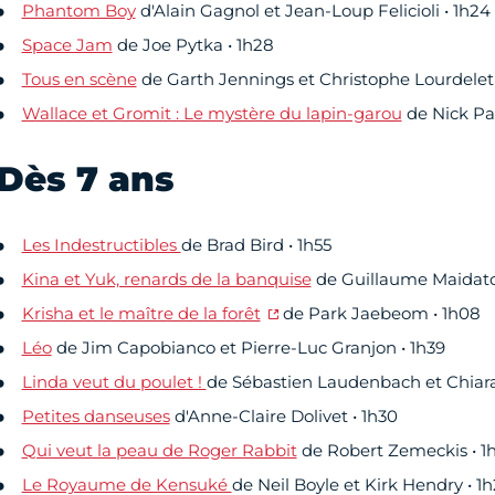
Phantom Boy
d'Alain Gagnol et Jean-Loup Felicioli • 1h24
Space Jam
de Joe Pytka • 1h28
Tous en scène
de Garth Jennings et Christophe Lourdelet 
Wallace et Gromit : Le mystère du lapin-garou
de Nick Par
Dès 7 ans
Les Indestructibles
de Brad Bird • 1h55
Kina et Yuk, renards de la banquise
de Guillaume Maidatc
Krisha et le maître de la forêt
de Park Jaebeom • 1h08
Léo
de Jim Capobianco et Pierre-Luc Granjon • 1h39
Linda veut du poulet !
de Sébastien Laudenbach et Chiara 
Petites danseuses
d'Anne-Claire Dolivet • 1h30
Qui veut la peau de Roger Rabbit
de Robert Zemeckis • 1
Le Royaume de Kensuké
de Neil Boyle et Kirk Hendry • 1