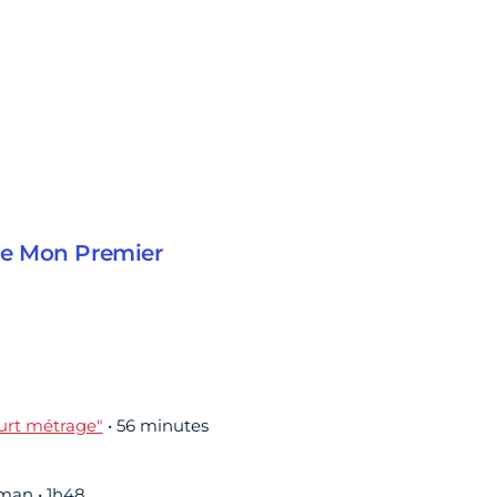
 de Mon Premier
urt métrage"
• 56 minutes
man • 1h48