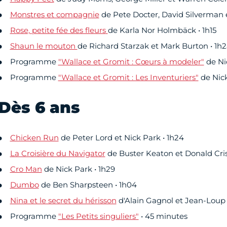
Monstres et compagnie
de Pete Docter, David Silverman e
Rose, petite fée des fleurs
de Karla Nor Holmbäck • 1h15
Shaun le mouton
de Richard Starzak et Mark Burton • 1h2
Programme
"Wallace et Gromit : Cœurs à modeler"
de Ni
Programme
"Wallace et Gromit : Les Inventuriers"
de Nick
Dès 6 ans
Chicken Run
de Peter Lord et Nick Park • 1h24
La Croisière du Navigator
de Buster Keaton et Donald Crisp
Cro Man
de Nick Park • 1h29
Dumbo
de Ben Sharpsteen • 1h04
Nina et le secret du hérisson
d'Alain Gagnol et Jean-Loup Fe
Programme
"Les Petits singuliers"
• 45 minutes