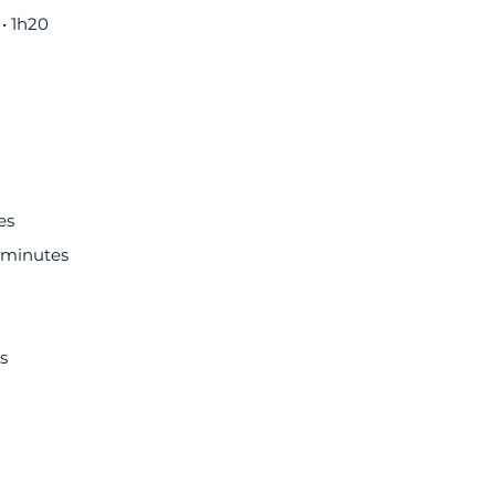
• 1h20
es
 minutes
s