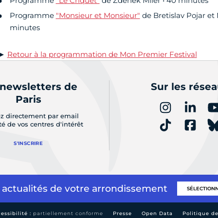
Programme
"Le Criquet"
de Zdenek Miler • 40 minutes
Programme
"Monsieur et Monsieur"
de Bretislav Pojar et
minutes
►
Retour à la programmation de Mon Premier Festival
 newsletters de
Sur les rése
Paris
z directement par email
ité de vos centres d'intérêt
S'INSCRIRE
 actualités de votre arrondissement
essibilité :
partiellement conforme
Presse
Open Data
Politique d