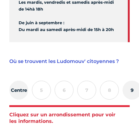
Les mardis, vendredis et samedis après-midi
de 14hà 18h
De juin à septembre :
Du mardi au samedi après-midi de 15h à 20h
Où se trouvent les Ludomouv' citoyennes ?
Centre
5
6
7
8
9
Cliquez sur un arrondissement pour voir
les informations.