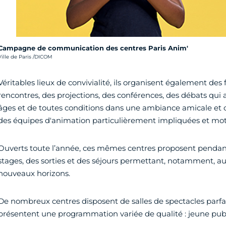
Campagne de communication des centres Paris Anim'
rédit photo :
Ville de Paris /DICOM
Véritables lieux de convivialité, ils organisent également des 
rencontres, des projections, des conférences, des débats qui a
âges et de toutes conditions dans une ambiance amicale et c
des équipes d'animation particulièrement impliquées et mot
Ouverts toute l’année, ces mêmes centres proposent pendant
stages, des sorties et des séjours permettant, notamment, au
nouveaux horizons.
De nombreux centres disposent de salles de spectacles parf
présentent une programmation variée de qualité : jeune publ