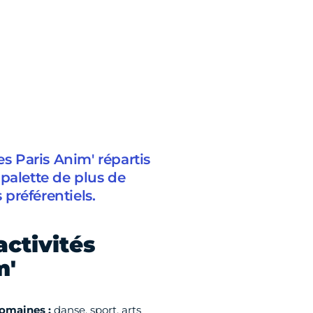
es Paris Anim' répartis
e palette de plus de
 préférentiels.
activités
m'
domaines :
danse, sport, arts