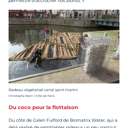
permettre d’accrocher nos biohut. »
Radeau végétalisé canal saint martin
Crédit photo :
Christophe Belin / Ville de Paris
Du coco pour la flottaison
Du côté de Galen Fulford de Biomatrix Water, qui a
déjà réalisé de semblables radeaux un peu partout