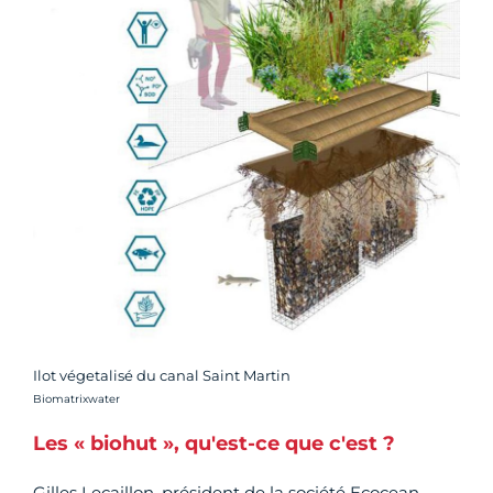
Ilot végetalisé du canal Saint Martin
Crédit photo :
Biomatrixwater
Les « biohut », qu'est-ce que c'est ?
Gilles Lecaillon, président de la société Ecocean,