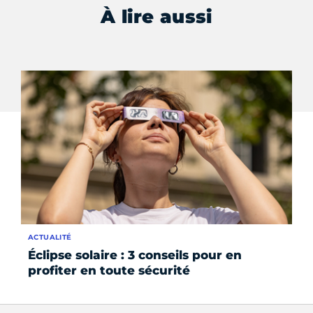
À lire aussi
ACTUALITÉ
FO
Éclipse solaire : 3 conseils pour en
Le
profiter en toute sécurité
de