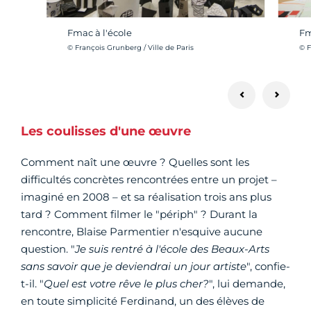
Fmac à l'école
Fm
Crédit photo :
Cré
© François Grunberg / Ville de Paris
© F
Les coulisses d'une œuvre
Comment naît une œuvre ? Quelles sont les
difficultés concrètes rencontrées entre un projet –
imaginé en 2008 – et sa réalisation trois ans plus
tard ? Comment filmer le "périph" ? Durant la
rencontre, Blaise Parmentier n'esquive aucune
question. "
Je suis rentré à l'école des Beaux-Arts
sans savoir que je deviendrai un jour artiste
", confie-
t-il. "
Quel est votre rêve le plus cher?
", lui demande,
en toute simplicité Ferdinand, un des élèves de