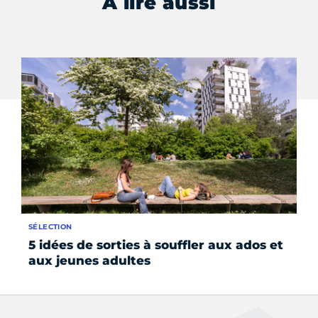
À lire aussi
SÉLECTION
AC
5 idées de sorties à souffler aux ados et
Ha
aux jeunes adultes
G