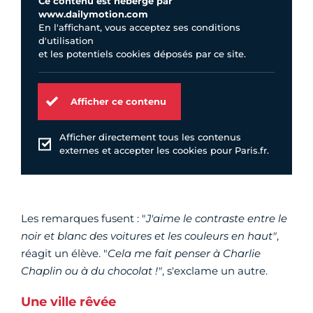
Ce contenu est hébergé par
www.dailymotion.com
En l'affichant, vous acceptez ses conditions
d'utilisation
et les potentiels cookies déposés par ce site.
Afficher ce contenu
Afficher directement tous les contenus
externes et accepter les cookies pour Paris.fr.
Les remarques fusent : "
J'aime le contraste entre le
noir et blanc des voitures et les couleurs en haut"
,
réagit un élève. "
Cela me fait penser à Charlie
Chaplin ou à du chocolat !"
, s'exclame un autre.
Une ville rêvée