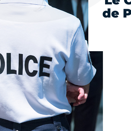
Le 
de P