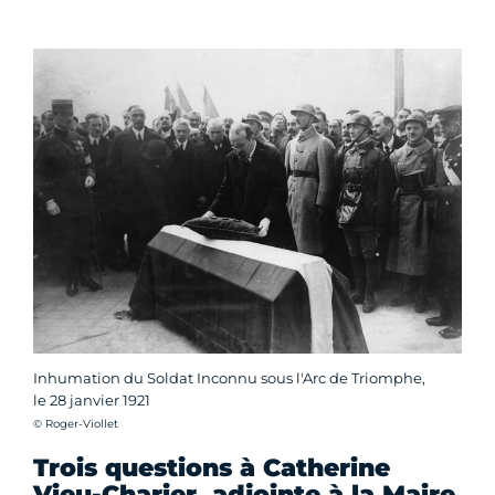
Inhumation du Soldat Inconnu sous l'Arc de Triomphe,
le 28 janvier 1921
Crédit photo :
© Roger-Viollet
Trois questions à Catherine
Vieu-Charier, adjointe à la Maire