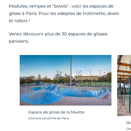
Modules, rampes et "bowls" : voici les espaces de
glisse à Paris. Pour les adeptes de trottinette, skate
et rollers !
Venez découvrir plus de 30 espaces de glisses
parisiens.
Espace de glisse de la Muette
Crédit photo :
©Gérard Sanz/Ville de Paris
Sk
Cré
Gér