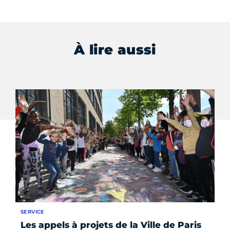
À lire aussi
SERVICE
AP
Les appels à projets de la Ville de Paris
Pr