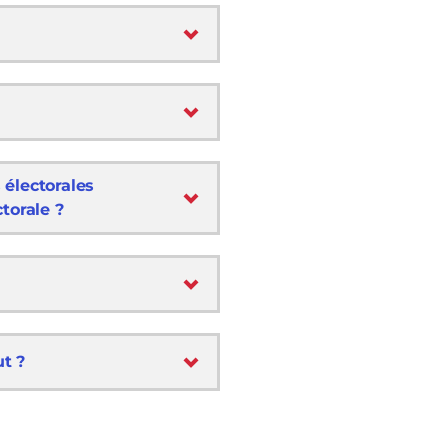
s électorales
torale ?
ut ?