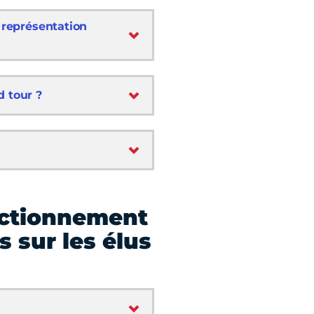
n représentation
d tour ?
nctionnement
s sur les élus