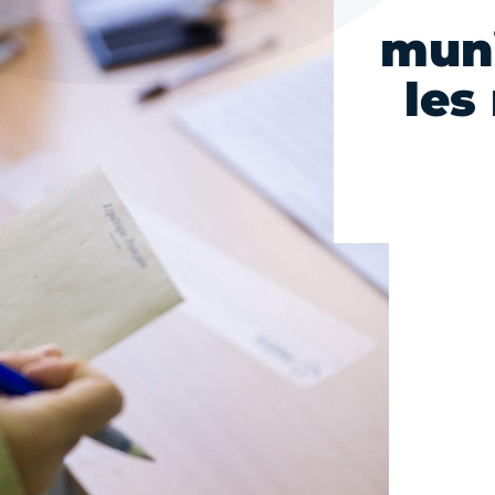
muni
les