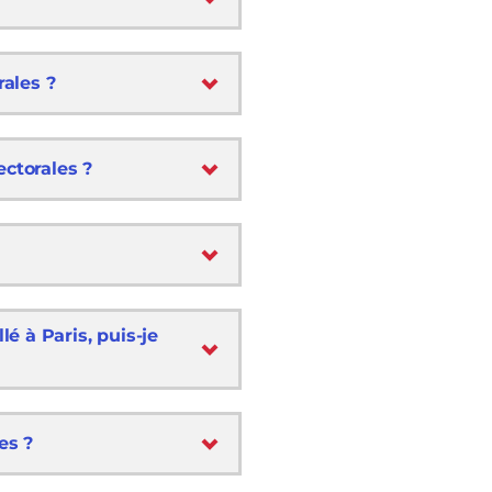
rales ?
lectorales ?
é à Paris, puis-je
es ?