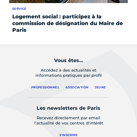
SERVICE
SE
Logement social : participez à la
At
commission de désignation du Maire de
Vi
Paris
Vous êtes...
Accédez à des actualités et
informations pratiques par profil
PROFESSIONNEL
ASSOCIATION
JEUNE
Les newsletters de Paris
Recevez directement par email
l'actualité de vos centres d'intérêt
S'INSCRIRE