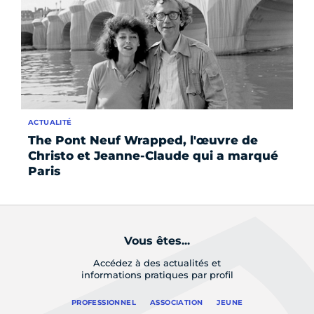
ACTUALITÉ
AC
The Pont Neuf Wrapped, l'œuvre de
Ex
Christo et Jeanne-Claude qui a marqué
pa
Paris
Vous êtes...
Accédez à des actualités et
informations pratiques par profil
PROFESSIONNEL
ASSOCIATION
JEUNE