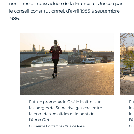
nommée ambassadrice de la France à l'Unesco par
le conseil constitutionnel, d’avril 1985 à septembre
1986.
Future promenade Gisèle Halimi sur
Fu
les berges de Seine rive gauche entre
le
le pont des Invalides et le pont de
le
l'Alma (7e)
l'
Crédit photo :
Cré
Guillaume Bontemps / Ville de Paris
Gui