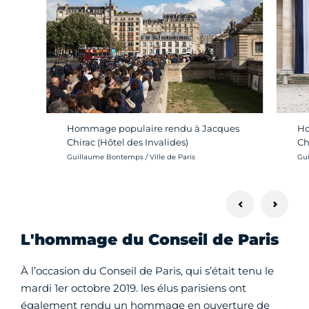
Hommage populaire rendu à Jacques
Ho
Chirac (Hôtel des Invalides)
Ch
Crédit photo :
Cré
Guillaume Bontemps / Ville de Paris
Gui
L'hommage du Conseil de Paris
À l’occasion du Conseil de Paris, qui s’était tenu le
mardi 1er octobre 2019. les élus parisiens ont
également rendu un hommage en ouverture de