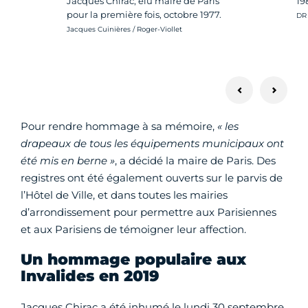
Jacques Chirac, élu maire de Paris
19
pour la première fois, octobre 1977.
Cré
DR
Crédit photo :
Jacques Cuinières / Roger-Viollet
Pour rendre hommage à sa mémoire,
« les
drapeaux de tous les équipements municipaux ont
été mis en berne »
, a décidé la maire de Paris. Des
registres ont été également ouverts sur le parvis de
l’Hôtel de Ville, et dans toutes les mairies
d’arrondissement pour permettre aux Parisiennes
et aux Parisiens de témoigner leur affection.
Un hommage populaire aux
Invalides en 2019
Jacques Chirac a été inhumé le lundi 30 septembre