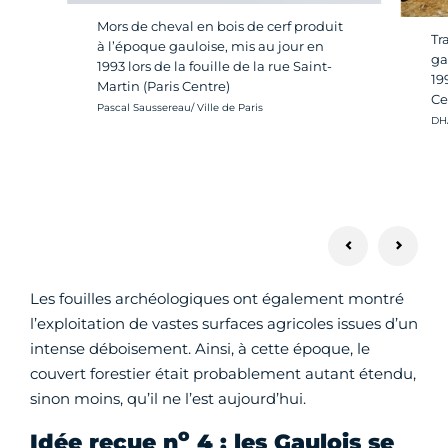
Mors de cheval en bois de cerf produit
Tr
à l’époque gauloise, mis au jour en
ga
1993 lors de la fouille de la rue Saint-
19
Martin (Paris Centre)
Ce
Crédit photo :
Pascal Saussereau/ Ville de Paris
Cré
DHA
Les fouilles archéologiques ont également montré
l’exploitation de vastes surfaces agricoles issues d’un
intense déboisement. Ainsi, à cette époque, le
couvert forestier était probablement autant étendu,
sinon moins, qu’il ne l’est aujourd’hui.
o
Idée reçue n
4 : les Gaulois se