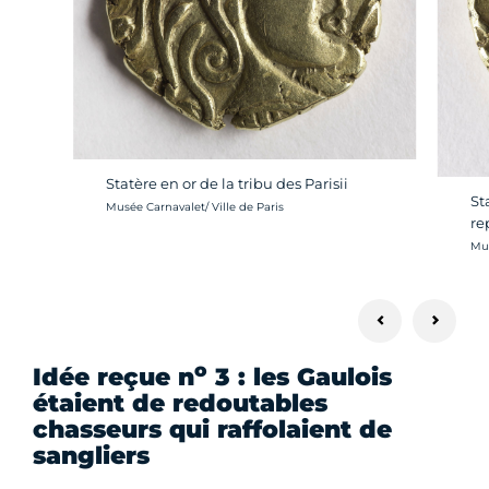
Statère en or de la tribu des Parisii
St
Crédit photo :
Musée Carnavalet/ Ville de Paris
re
Cré
Mus
o
Idée reçue n
3 : les Gaulois
étaient de redoutables
chasseurs qui raffolaient de
sangliers