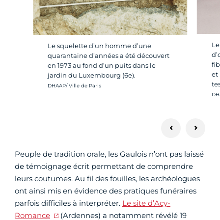
Le
Le squelette d’un homme d’une
d’
quarantaine d’années a été découvert
fi
en 1973 au fond d’un puits dans le
et
jardin du Luxembourg (6e).
te
Crédit photo :
DHAAP/ Ville de Paris
Cré
DHA
Peuple de tradition orale, les Gaulois n’ont pas laissé
de témoignage écrit permettant de comprendre
leurs coutumes. Au fil des fouilles, les archéologues
ont ainsi mis en évidence des pratiques funéraires
parfois difficiles à interpréter.
Le site d’Acy-
Romance
(Ardennes) a notamment révélé 19