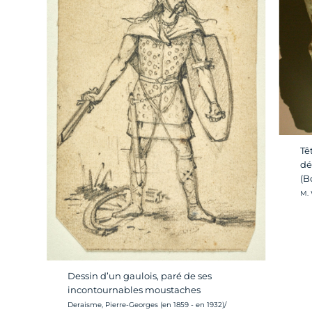
Tê
dé
(B
Cré
M. 
Dessin d’un gaulois, paré de ses
incontournables moustaches
Crédit photo :
Deraisme, Pierre-Georges (en 1859 - en 1932)/