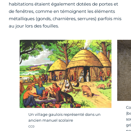
habitations étaient également dotées de portes et
de fenêtres, comme en témoignent les éléments
métalliques (gonds, charnières, serrures) parfois mis
au jour lors des fouilles.
Co
(b
Un village gaulois représenté dans un
so
ancien manuel scolaire
gr
Crédit photo :
CC0
po