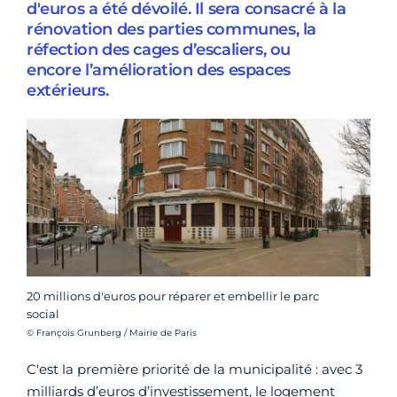
d'euros a été dévoilé. Il sera consacré à la
rénovation des parties communes, la
réfection des cages d’escaliers, ou
encore l’amélioration des espaces
extérieurs.
20 millions d'euros pour réparer et embellir le parc
social
Crédit photo :
© François Grunberg / Mairie de Paris
C'est la première priorité de la municipalité : avec 3
milliards d’euros d’investissement, le logement