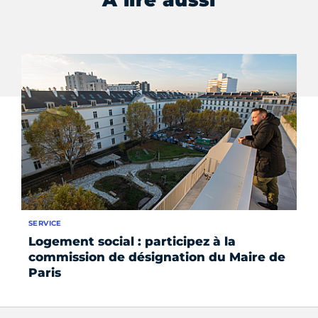
SERVICE
SE
Logement social : participez à la
At
commission de désignation du Maire de
Vi
Paris