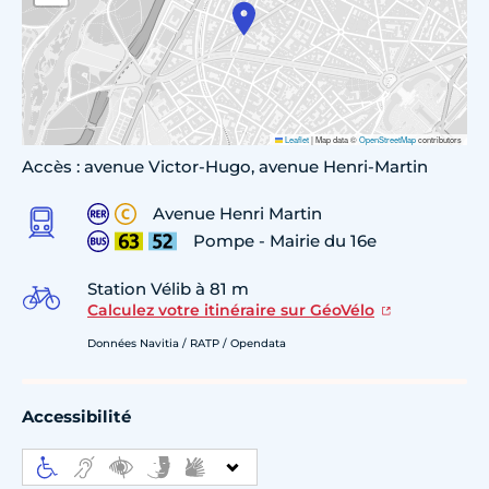
Leaflet
|
Map data ©
OpenStreetMap
contributors
Accès : avenue Victor-Hugo, avenue Henri-Martin
Avenue Henri Martin
Pompe - Mairie du 16e
Station Vélib à 81 m
Calculez votre itinéraire sur GéoVélo
Données Navitia / RATP / Opendata
Accessibilité