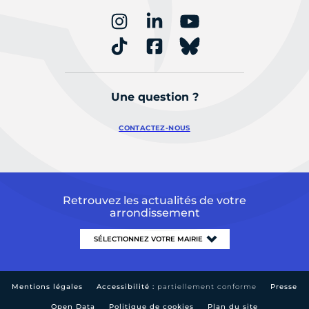
Une question ?
CONTACTEZ-NOUS
Retrouvez les actualités de votre
arrondissement
Mentions légales
Accessibilité :
partiellement conforme
Presse
Open Data
Politique de cookies
Plan du site