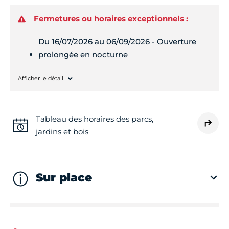
Fermetures ou horaires exceptionnels :
Du 16/07/2026 au 06/09/2026 - Ouverture
prolongée en nocturne
Lundi
08h00 - 23h59
Afficher le détail
Mardi
08h00 - 23h59
Tableau des horaires des parcs,
jardins et bois
Mercredi
08h00 - 23h59
Jeudi
08h00 - 23h59
Sur place
Vendredi
08h00 - 23h59