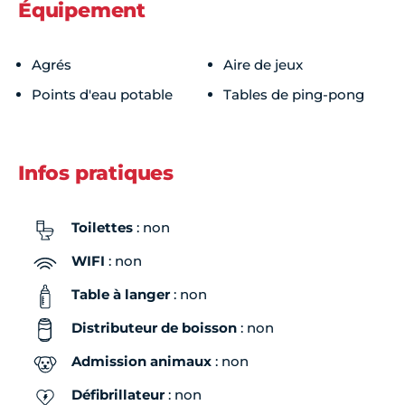
Équipement
Samedi
09h00 - 23h59
Agrés
Aire de jeux
Dimanche
09h00 - 23h59
Points d'eau potable
Tables de ping-pong
Infos pratiques
Toilettes
: non
WIFI
: non
Table à langer
: non
Distributeur de boisson
: non
Admission animaux
: non
Défibrillateur
: non