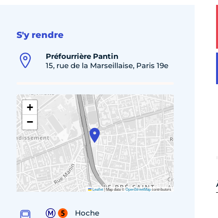
S'y rendre
Préfourrière Pantin
15, rue de la Marseillaise, Paris 19e
+
−
Leaflet
|
Map data ©
OpenStreetMap
contributors
Hoche