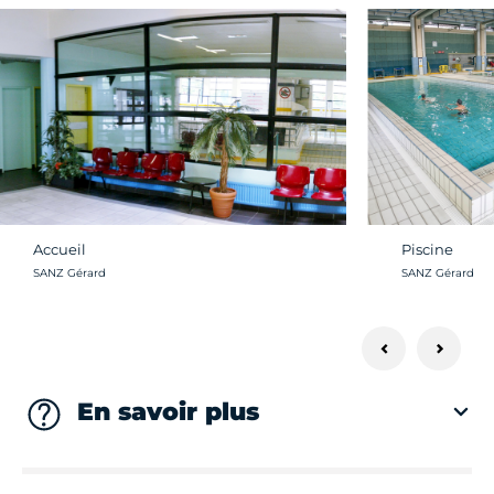
Accueil
Piscine
Crédit photo :
Crédit photo :
SANZ Gérard
SANZ Gérard
En savoir plus