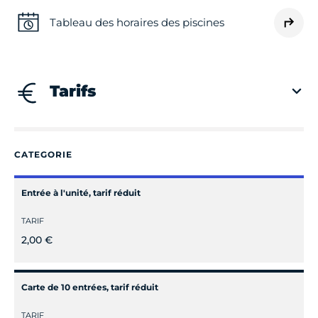
Mardi
Fermé
Tableau des horaires des piscines
Mercredi
Fermé
Tarifs
Jeudi
Fermé
Vendredi
Fermé
CATEGORIE
Samedi
Fermé
Entrée à l'unité, tarif réduit
TARIF
Dimanche
Fermé
2,00 €
Carte de 10 entrées, tarif réduit
TARIF