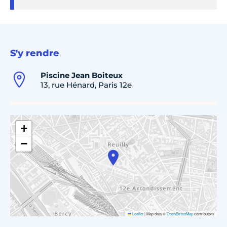
S'y rendre
Piscine Jean Boiteux
13, rue Hénard, Paris 12e
+
−
Leaflet
|
Map data ©
OpenStreetMap
contributors