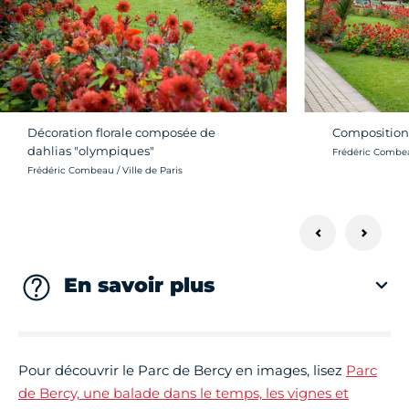
Décoration florale composée de
Composition 
dahlias "olympiques"
Crédit photo :
Frédéric Combeau
Crédit photo :
Frédéric Combeau / Ville de Paris
En savoir plus
Pour découvrir le Parc de Bercy en images, lisez
Parc
de Bercy, une balade dans le temps, les vignes et