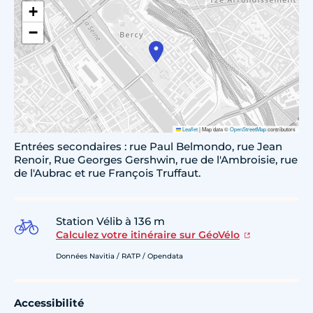
+
−
Leaflet
|
Map data ©
OpenStreetMap
contributors
Entrées secondaires : rue Paul Belmondo, rue Jean
Renoir, Rue Georges Gershwin, rue de l'Ambroisie, rue
de l'Aubrac et rue François Truffaut.
Station Vélib à 136 m
Calculez votre itinéraire sur GéoVélo
Données Navitia / RATP / Opendata
Accessibilité