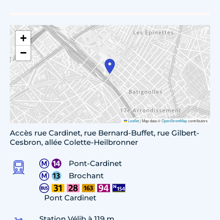
+
−
Leaflet
|
Map data ©
OpenStreetMap
contributors
Accès rue Cardinet, rue Bernard-Buffet, rue Gilbert-
Cesbron, allée Colette-Heilbronner
Pont-Cardinet
Brochant
Pont Cardinet
Station Vélib à 119 m