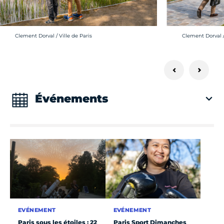
Crédit photo :
Crédit photo :
Clement Dorval / Ville de Paris
Clement Dorval /
Événements
EVÉNEMENT
EVÉNEMENT
Paris sous les étoiles : 22
Paris Sport Dimanches