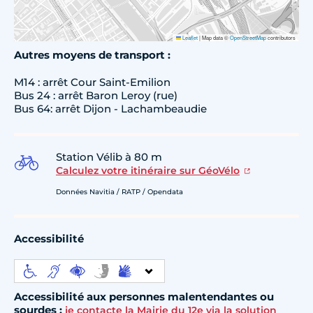
Leaflet
|
Map data ©
OpenStreetMap
contributors
Autres moyens de transport :
M14 : arrêt Cour Saint-Emilion
Bus 24 : arrêt Baron Leroy (rue)
Bus 64: arrêt Dijon - Lachambeaudie
Station Vélib à 80 m
Calculez votre itinéraire sur GéoVélo
Données Navitia / RATP / Opendata
Accessibilité
Accessibilité aux personnes malentendantes ou
sourdes :
je contacte la Mairie du 12e via la solution