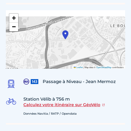
+
−
Leaflet
|
Map data ©
OpenStreetMap
contributors
Passage à Niveau - Jean Mermoz
Station Vélib à 756 m
Calculez votre itinéraire sur GéoVélo
Données Navitia / RATP / Opendata