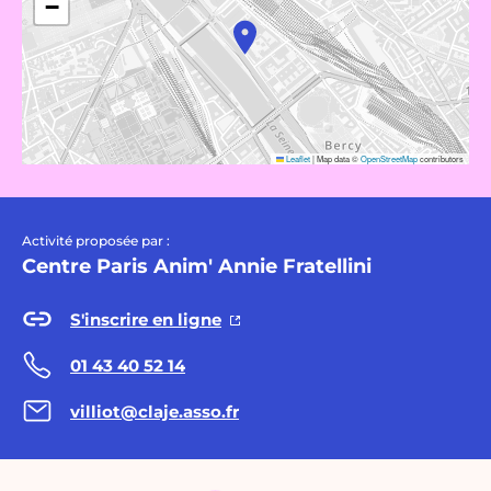
−
Leaflet
|
Map data ©
OpenStreetMap
contributors
Activité proposée par :
Centre Paris Anim' Annie Fratellini
S'inscrire en ligne
01 43 40 52 14
villiot@claje.asso.fr