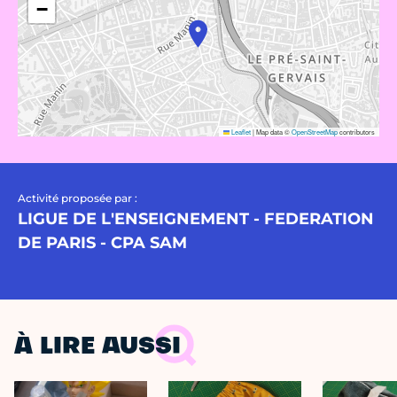
−
Leaflet
|
Map data ©
OpenStreetMap
contributors
Activité proposée par :
LIGUE DE L'ENSEIGNEMENT - FEDERATION
DE PARIS - CPA SAM
À LIRE AUSSI