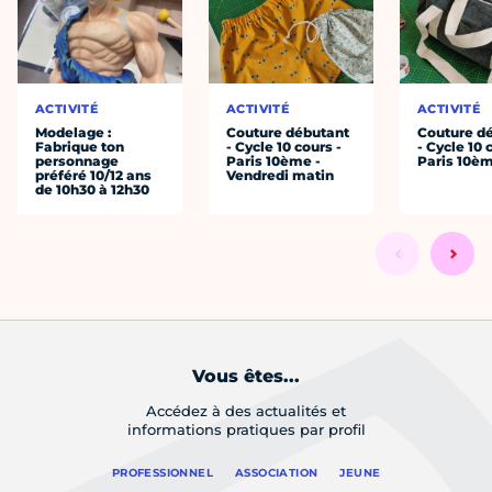
ACTIVITÉ
ACTIVITÉ
ACTIVITÉ
Modelage :
Couture débutant
Couture d
Fabrique ton
- Cycle 10 cours -
- Cycle 10 
personnage
Paris 10ème -
Paris 10è
préféré 10/12 ans
Vendredi matin
de 10h30 à 12h30
Vous êtes...
Accédez à des actualités et
informations pratiques par profil
PROFESSIONNEL
ASSOCIATION
JEUNE