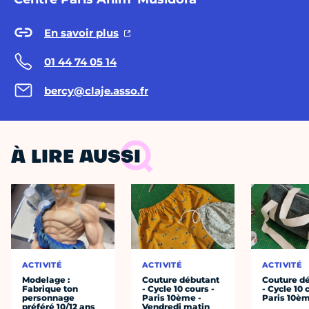
En savoir plus
01 44 74 05 14
bercy@claje.asso.fr
À LIRE AUSSI
ACTIVITÉ
ACTIVITÉ
ACTIVITÉ
Modelage :
Couture débutant
Couture d
Fabrique ton
- Cycle 10 cours -
- Cycle 10 
personnage
Paris 10ème -
Paris 10è
préféré 10/12 ans
Vendredi matin