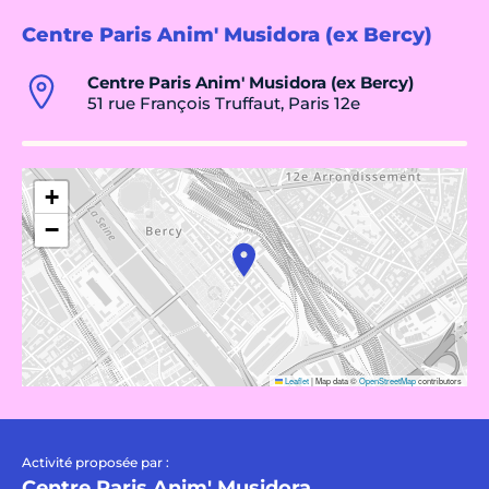
Centre Paris Anim' Musidora (ex Bercy)
Centre Paris Anim' Musidora (ex Bercy)
51 rue François Truffaut, Paris 12e
+
−
Leaflet
|
Map data ©
OpenStreetMap
contributors
Activité proposée par :
Centre Paris Anim' Musidora