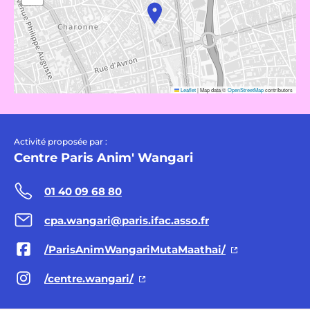
Leaflet
|
Map data ©
OpenStreetMap
contributors
Activité proposée par :
Centre Paris Anim' Wangari
01 40 09 68 80
cpa.wangari@paris.ifac.asso.fr
/ParisAnimWangariMutaMaathai/
/centre.wangari/