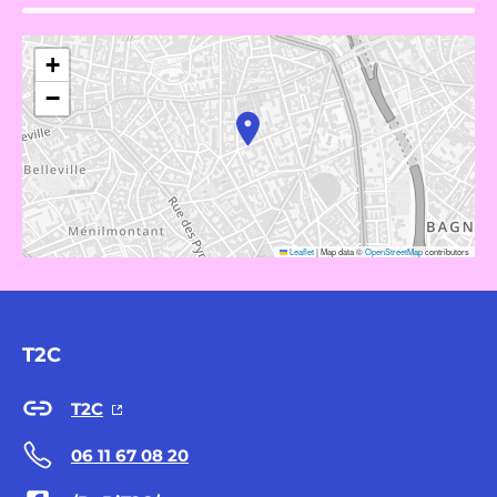
+
−
Leaflet
|
Map data ©
OpenStreetMap
contributors
T2C
T2C
06 11 67 08 20