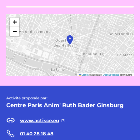
+
−
Leaflet
|
Map data ©
OpenStreetMap
contributors
Activité proposée par :
Centre Paris Anim' Ruth Bader Ginsburg
www.actisce.eu
01 40 28 18 48