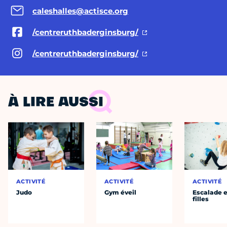
caleshalles@actisce.org
/centreruthbaderginsburg/
/centreruthbaderginsburg/
À LIRE AUSSI
ACTIVITÉ
ACTIVITÉ
ACTIVITÉ
Judo
Gym éveil
Escalade e
filles