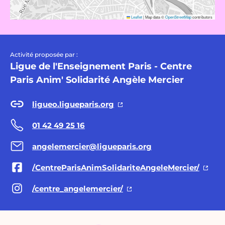
Leaflet
|
Map data ©
OpenStreetMap
contributors
Activité proposée par :
Ligue de l'Enseignement Paris - Centre
Paris Anim' Solidarité Angèle Mercier
ligueo.ligueparis.org
01 42 49 25 16
angelemercier@ligueparis.org
/CentreParisAnimSolidariteAngeleMercier/
/centre_angelemercier/