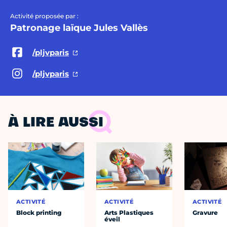
Activité proposée par :
Patronage laïque Jules Vallès
/pljvparis
/pljvparis
À LIRE AUSSI
ACTIVITÉ
ACTIVITÉ
ACTIVITÉ
Block printing
Arts Plastiques
Gravure
éveil