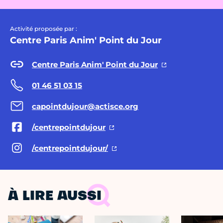
Activité proposée par :
Centre Paris Anim' Point du Jour
Centre Paris Anim' Point du Jour
01 46 51 03 15
capointdujour@actisce.org
/centrepointdujour
/centrepointdujour/
À LIRE AUSSI