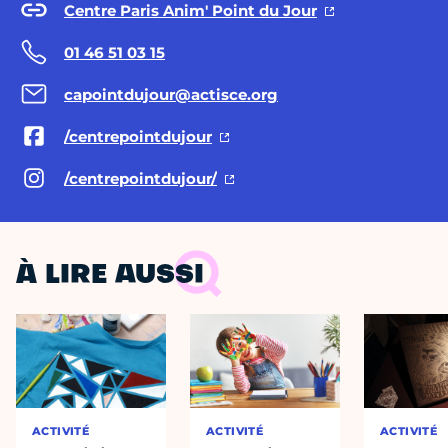
Centre Paris Anim' Point du Jour
01 46 51 03 15
capointdujour@actisce.org
/centrepointdujour
/centrepointdujour/
À LIRE AUSSI
ACTIVITÉ
ACTIVITÉ
ACTIVITÉ