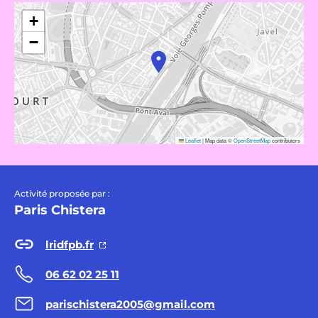
+
−
Leaflet
|
Map data ©
OpenStreetMap
contributors
Activité proposée par :
Paris Chistera
lridfpb.fr
06 62 02 25 11
parischistera2005@gmail.com