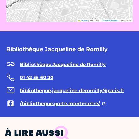
Leaflet
|
Map data ©
OpenStreetMap
contributors
Bibliothèque Jacqueline de Romilly
Bibliothèque Jacqueline de Romilly
01 42 55 60 20
bibliotheque.jacqueline-deromilly@paris.fr
/bibliotheque.porte.montmartre/
À LIRE AUSSI