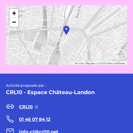
+
−
Leaflet
|
Map data ©
OpenStreetMap
contributors
Activité proposée par :
CRL10 - Espace Château-Landon
CRL10
01 46 07 84 12
info-cl@crl10.net