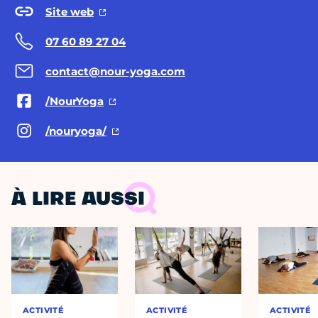
Site web
07 60 89 27 04
contact@nour-yoga.com
/NourYoga
/nouryoga/
À LIRE AUSSI
ACTIVITÉ
ACTIVITÉ
ACTIVITÉ