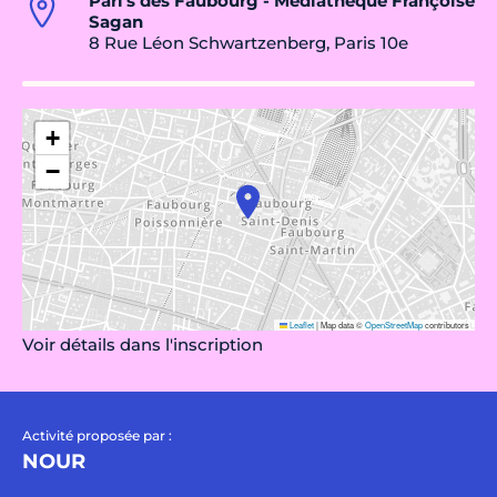
Pari's des Faubourg - Médiathèque Françoise
Sagan
8 Rue Léon Schwartzenberg, Paris 10e
+
−
Leaflet
|
Map data ©
OpenStreetMap
contributors
Voir détails dans l'inscription
Activité proposée par :
NOUR