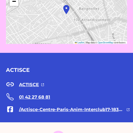
−
Leaflet
|
Map data ©
OpenStreetMap
contributors
ACTISCE
ACTISCE
01 42 27 68 81
/Actisce-Centre-Paris-Anim-Interclub17-183593921679988/