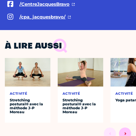
/CentreJacquesBravo
/cpa_jacquesbravo/
À LIRE AUSSI
ACTIVITÉ
ACTIVITÉ
ACTIVITÉ
Stretching
Stretching
Yoga patan
postural® avec la
postural® avec la
méthode J-P
méthode J-P
Moreau
Moreau