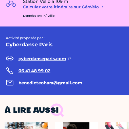
Station Vélib à 109 m
Calculez votre itinéraire sur GéoVélo
Données RATP / Vélib
Activité proposée par :
Cyberdanse Paris
cyberdanseparis.com
06 41 48 99 02
benedicteohara@gmail.com
À LIRE AUSSI