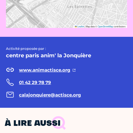
Leaflet
|
Map data ©
OpenStreetMap
contributors
Activité proposée par :
centre paris anim' la Jonquière
www.animactisce.org
01 42 29 78 79
calajonquiere@actisce.org
À LIRE AUSSI