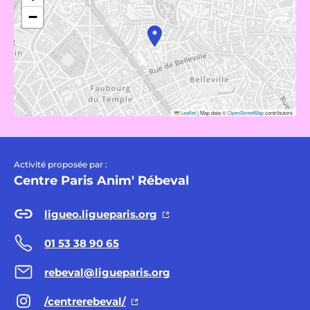
−
Leaflet
|
Map data ©
OpenStreetMap
contributors
Activité proposée par :
Centre Paris Anim' Rébeval
ligueo.ligueparis.org
01 53 38 90 65
rebeval@ligueparis.org
/centrerebeval/