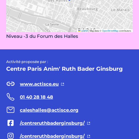
Leaflet
|
Map data ©
OpenStreetMap
contributors
Niveau -3 du Forum des Halles
Activité proposée par :
Centre Paris Anim' Ruth Bader Ginsburg
www.actisce.eu
01 40 28 18 48
caleshalles@actisce.org
/centreruthbaderginsburg/
/centreruthbaderginsburg/