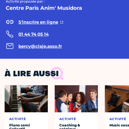
Activité proposée par :
Centre Paris Anim' Musidora
S'inscrire en ligne
01 44 74 05 14
bercy@claje.asso.fr
À LIRE AUSSI
ACTIVITÉ
ACTIVITÉ
ACTIVITÉ
Piano semi
Coaching &
Music ses
Collectif
scénique -