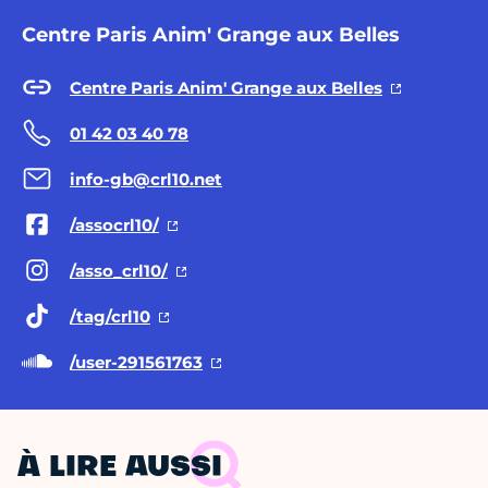
Centre Paris Anim' Grange aux Belles
Centre Paris Anim' Grange aux Belles
01 42 03 40 78
info-gb@crl10.net
/assocrl10/
/asso_crl10/
/tag/crl10
/user-291561763
À LIRE AUSSI