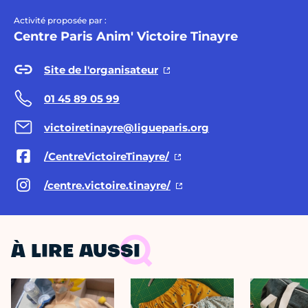
Activité proposée par :
Centre Paris Anim' Victoire Tinayre
Site de l'organisateur
01 45 89 05 99
victoiretinayre@ligueparis.org
/CentreVictoireTinayre/
/centre.victoire.tinayre/
À LIRE AUSSI