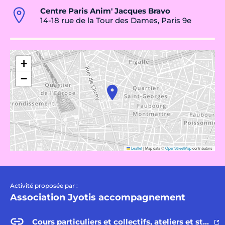
Centre Paris Anim' Jacques Bravo
14-18 rue de la Tour des Dames, Paris 9e
+
−
Leaflet
|
Map data ©
OpenStreetMap
contributors
Activité proposée par :
Association Jyotis accompagnement
Cours particuliers et collectifs, ateliers et stages de yoga