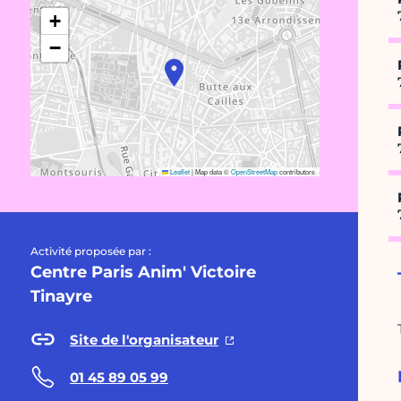
+
−
Leaflet
|
Map data ©
OpenStreetMap
contributors
Activité proposée par :
Centre Paris Anim' Victoire
Tinayre
Site de l'organisateur
01 45 89 05 99