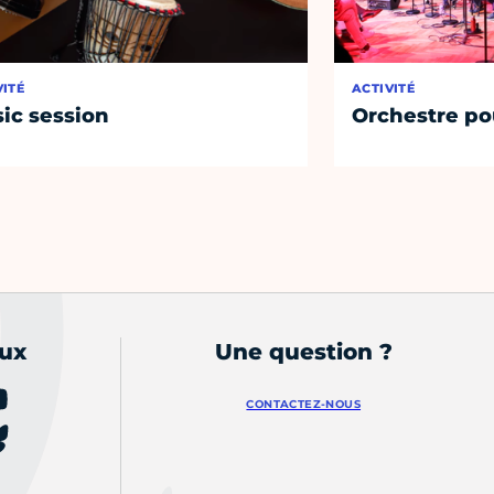
VITÉ
ACTIVITÉ
ic session
Orchestre po
aux
Une question ?
CONTACTEZ-NOUS