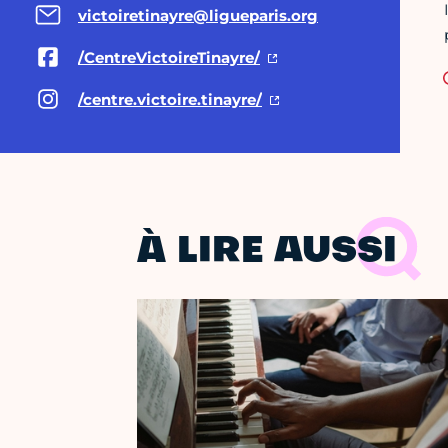
victoiretinayre@ligueparis.org
/CentreVictoireTinayre/
/centre.victoire.tinayre/
À LIRE AUSSI