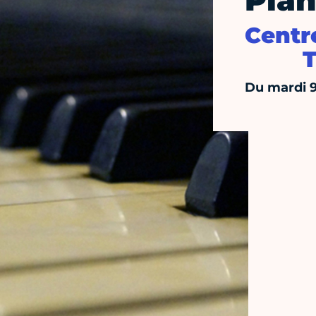
Pian
Centre
T
Du mardi 9